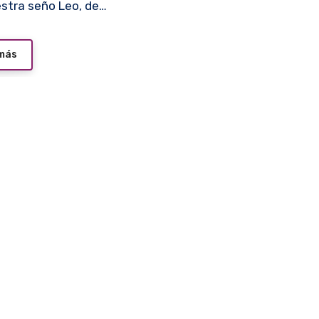
stra seño Leo, de…
 más