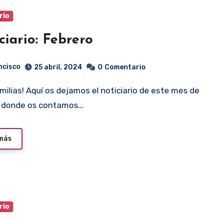
rio
ciario: Febrero
ncisco
25 abril, 2024
0
Comentario
o donde os contamos…
 más
rio