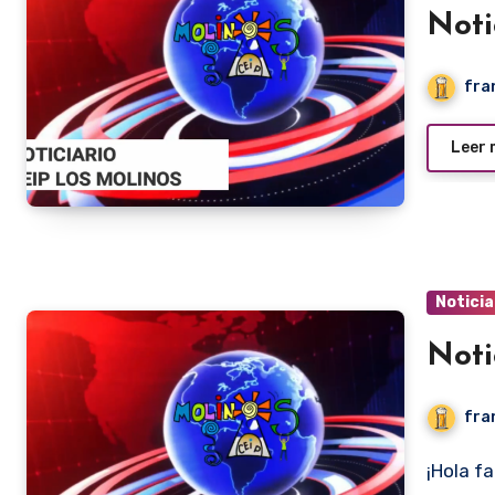
Noti
fra
Leer
Noticia
Noti
fra
¡Hola familias! Aquí os dejamos un noticiario express en el