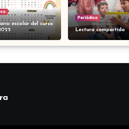
ico
Periódico
ario escolar del curso
2025
Lectura compartida
ra