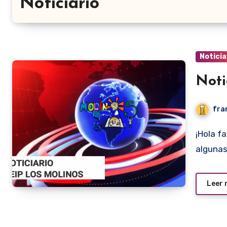
Noticiario
Noticia
Noti
fra
¡Hola familias! De la mano de Patricia y Paula conoceremos
algunas
Leer