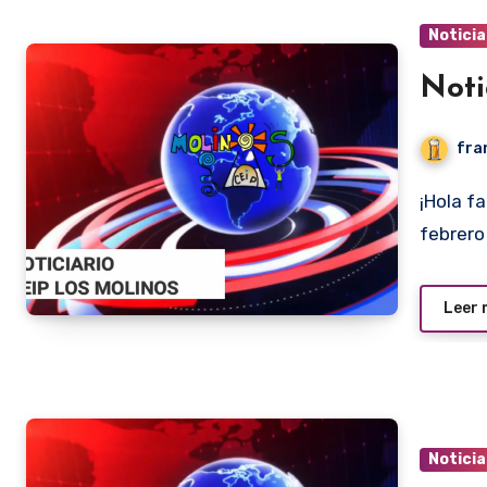
Noticia
Noti
fra
¡Hola familias! Aquí os dejamos el noticiario de este mes de
febrer
Leer
Noticia