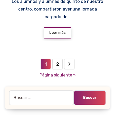
Los alumnos y alumnas de quinto de nuestro
centro, compartieron ayer una jornada
cargada de…
Leer más
Paginación
1
2
de
Página siguiente »
entradas
Buscar: