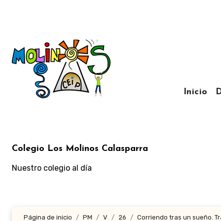
Ir
al
contenido
Inicio
D
Colegio Los Molinos Calasparra
Nuestro colegio al día
Página de inicio
PM
V
26
Corriendo tras un sueño. T