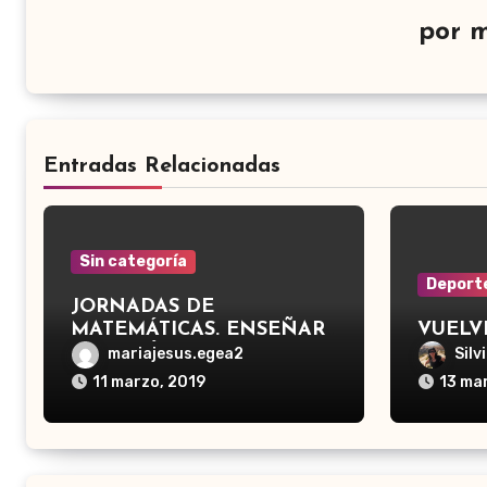
por
m
Entradas Relacionadas
Sin categoría
Deport
JORNADAS DE
MATEMÁTICAS. ENSEÑAR
VUELV
MATEMÁTICAS EN EL
mariajesus.egea2
Silv
SIGLO XXI
11 marzo, 2019
13 ma