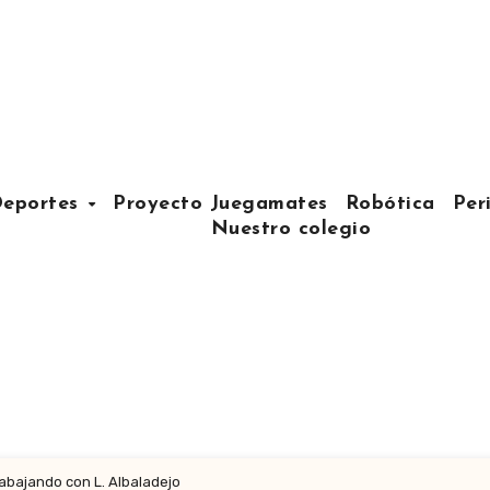
eportes
Proyecto Juegamates
Robótica
Per
Nuestro colegio
rabajando con L. Albaladejo