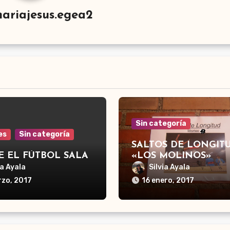
ariajesus.egea2
Sin categoría
es
Sin categoría
SALTOS DE LONGIT
E EL FÚTBOL SALA
«LOS MOLINOS»
ia Ayala
Silvia Ayala
rzo, 2017
16 enero, 2017